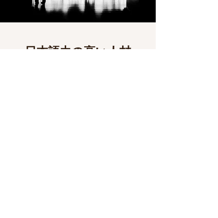
日本語力の高い人材
​言語だけでなく日本の文化や習慣も理解
​日本語能力試験などの日本語力をはかる資格
を有する者だけでなく、資格がなくとも高い
レベルの日本語力を持つ人材が多数登録して
おります。また、登録者との対面での面談を
行うことで、読み書きだけでなく、聞き取り
や会話力、更には日本の文化や習慣への理解
力も高い人材を多く抱えております。